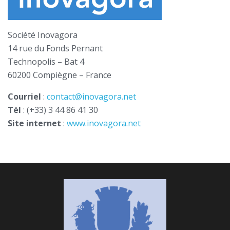
Société Inovagora
14 rue du Fonds Pernant
Technopolis – Bat 4
60200 Compiègne – France
Courriel
:
contact@inovagora.net
Tél
: (+33) 3 44 86 41 30
Site internet
:
www.inovagora.net