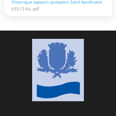
Historique sapeurs-pompiers Saint Apollinaire
633,13
Ko
, pdf